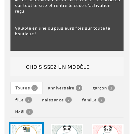
sur tout le site et rentre le code d'activation
reçu
Valable en une ou plusieurs fois sur toute la
boutique !
CHOISISSEZ UN MODÈLE
Toutes
anniversaire
garçon
5
3
2
fille
naissance
famille
2
2
2
Noël
2