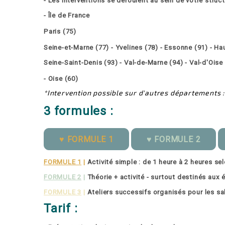
- Les interventions se déroulent au sein de votre struc
- Île de France
Paris (75)
Seine-et-Marne (77) - Yvelines (78) - Essonne (91) - Ha
Seine-Saint-Denis (93) - Val-de-Marne (94) - Val-d'Oise
- Oise (60)
*Intervention possible sur d'autres départements :
3 formules :
♥ FORMULE 1
♥ FORMULE 2
FORMULE 1
|
Activité simple : de 1 heure à 2 heures se
FORMULE 2
|
Théorie + activité - surtout destinés aux 
FORMULE 3
|
Ateliers successifs organisés pour les s
Tarif :