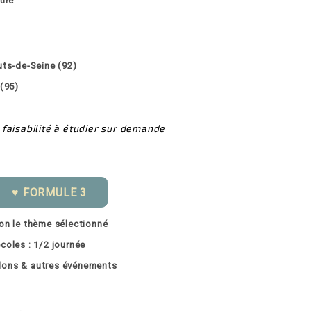
ture
uts-de-Seine (92)
 (95)
 faisabilité à étudier sur demande
♥ FORMULE 3
lon le thème sélectionné
écoles : 1/2 journée
alons & autres événements