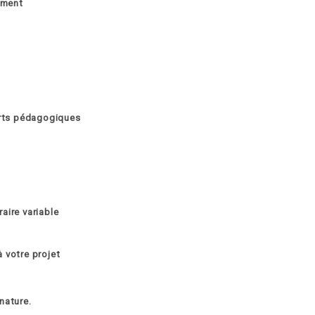
ement
orts pédagogiques
aire variable
à votre projet
nature.