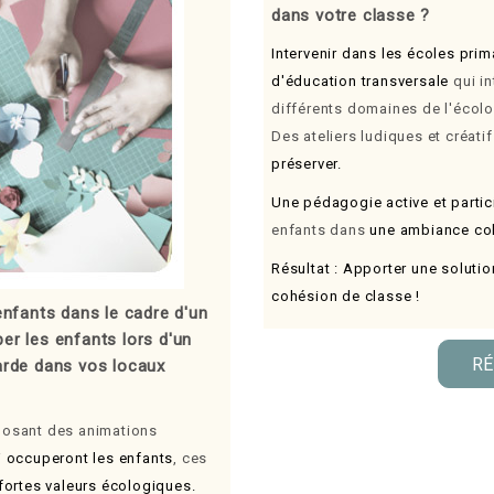
dans votre classe ?
Intervenir dans les écoles pri
d'éducation transversale
qui in
différents domaines de l'écol
Des ateliers ludiques et créati
préserver.
Une pédagogie active et partic
enfants dans
une ambiance coll
Résultat : Apporter une solutio
cohésion de classe !
enfants dans le cadre d'un
r les enfants lors d'un
RÉ
arde dans vos locaux
posant des animations
i
occuperont les enfants
,
ces
fortes valeurs écologiques.