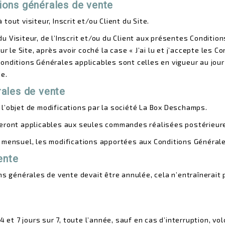
ions générales de vente
out visiteur, Inscrit et/ou Client du Site.
 du Visiteur, de l’Inscrit et/ou du Client aux présentes Conditio
e Site, après avoir coché la case « J’ai lu et j’accepte les Co
ditions Générales applicables sont celles en vigueur au jour de
e.
rales de vente
l’objet de modifications par la société La Box Deschamps.
seront applicables aux seules commandes réalisées postérieure
t mensuel, les modifications apportées aux Conditions Général
ente
ns générales de vente devait être annulée, cela n’entraînerait p
4 et 7 jours sur 7, toute l’année, sauf en cas d’interruption, vo