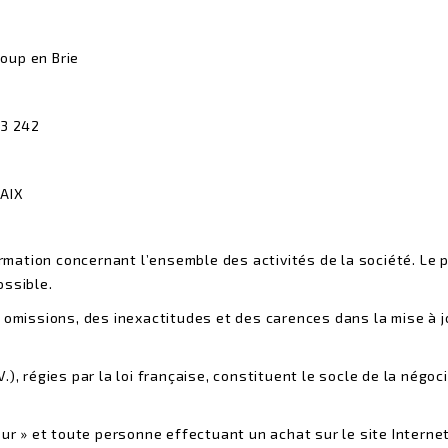
oup en Brie
93 242
BAIX
ormation concernant l’ensemble des activités de la société. Le pr
ossible.
omissions, des inexactitudes et des carences dans la mise à jou
), régies par la loi française, constituent le socle de la négo
 » et toute personne effectuant un achat sur le site Interne