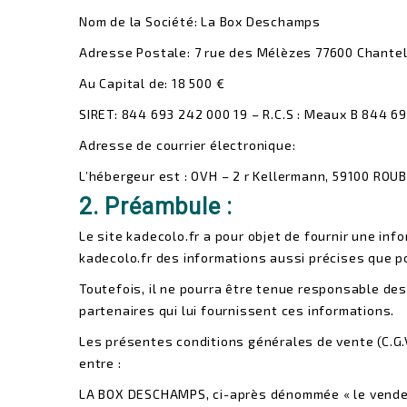
Nom de la Société: La Box Deschamps
Adresse Postale: 7 rue des Mélèzes 77600 Chantel
Au Capital de: 18 500 €
SIRET: 844 693 242 000 19 – R.C.S : Meaux B 844 6
Adresse de courrier électronique:
L’hébergeur est : OVH – 2 r Kellermann, 59100 ROU
2. Préambule :
Le site kadecolo.fr a pour objet de fournir une inf
kadecolo.fr des informations aussi précises que p
Toutefois, il ne pourra être tenue responsable des 
partenaires qui lui fournissent ces informations.
Les présentes conditions générales de vente (C.G.V.
entre :
LA BOX DESCHAMPS, ci-après dénommée « le vendeur