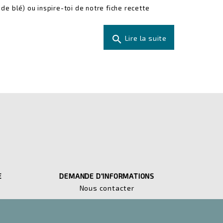
 de blé) ou inspire-toi de notre fiche recette
search
Lire la suite
E
DEMANDE D'INFORMATIONS
Nous contacter