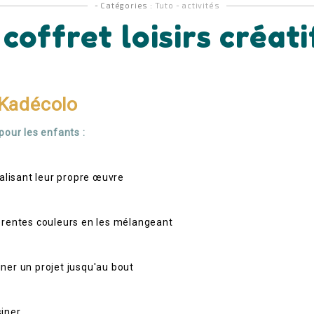
- Catégories :
Tuto - activités
 coffret loisirs créat
 Kadécolo
pour les enfants :
éalisant leur propre œuvre
férentes couleurs en les mélangeant
ner un projet jusqu'au bout
siner