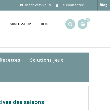
Inscrivez-vous
Se connecter
Blog
0
T
MINI E-SHOP
BLOG
Recettes
Solutions Jeux
atives des saisons