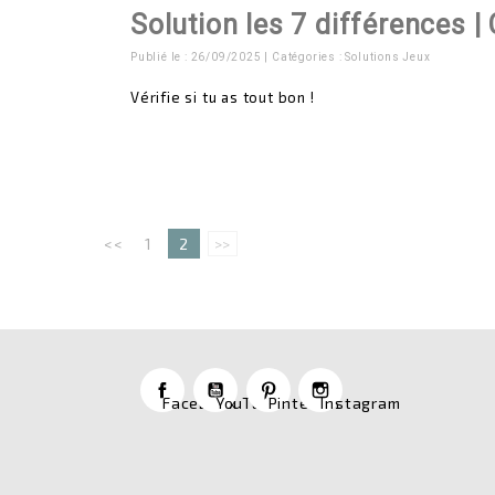
Solution les 7 différences |
Publié le : 26/09/2025 | Catégories :
Solutions Jeux
Vérifie si tu as tout bon !
<<
1
2
>>
Facebook
YouTube
Pinterest
Instagram