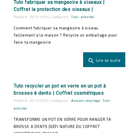
Tuto fabriquer sa mangeoire à oiseaux |
Coffret la protection des oiseaux |
Publié le : 29/01/2026 | Catégories :
Tuto - activités
Comment fabriquer sa mangeoire à oiseau
facilement à la maison ? Recycle un emballage pour
faire ta mangeoire
search
Lire la suite
Tuto recycler un pot en verre en un pot à
brosses à dents | Coffret cosmétiques
Publié le : 26/12/2025 | Catégories :
Astuces recyclage
,
Tuto -
activités
TRANSFORME UN POT EN VERRE POUR RANGER TA
BROSSE A DENTS |DÉFI NATURE DU COFFRET