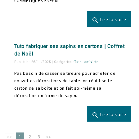
COSMÉTIQUES ENFANT
search
Lire la suite
Tuto fabriquer ses sapins en cartons | Coffret
de Noël
Publié le : 26/11/2025 | Catégories :
Tuto - activités
Pas besoin de casser sa tirelire pour acheter de
nouvelles décorations de table, on réutilise le
carton de sa boîte et on fait soi-même sa
décoration en forme de sapin.
search
Lire la suite
<<
1
2
3
>>