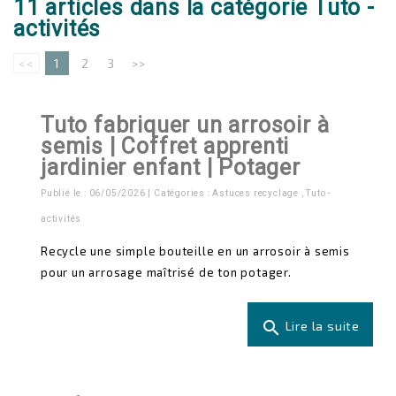
11 articles dans la catégorie Tuto -
activités
<<
1
2
3
>>
Tuto fabriquer un arrosoir à
semis | Coffret apprenti
jardinier enfant | Potager
Publié le : 06/05/2026 | Catégories :
Astuces recyclage
,
Tuto -
activités
Recycle une simple bouteille en un arrosoir à semis
pour un arrosage maîtrisé de ton potager.
search
Lire la suite