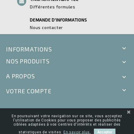
Différentes formules
DEMANDE D'INFORMATIONS
Nous contacter

INFORMATIONS
NOS PRODUITS

A PROPOS


VOTRE COMPTE
En poursuivant votre navigation sur ce site, vous acceptez
l'utilisation de Cookies pour vous proposer des publicités
© 2021 - Kadecolo
ciblées adaptées à vos centres d'intérêts et réaliser des
statistiques de visites.
En savoir plus.
Accepter