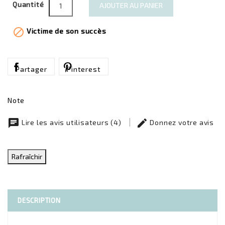
Quantité
AJOUTER AU PANIER

Victime de son succès
Partager
Pinterest
Note
chat
edit
Lire les avis utilisateurs (4)
Donnez votre avis
DESCRIPTION