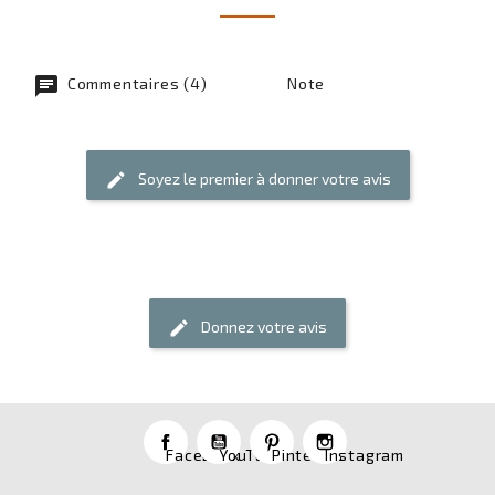
chat
Commentaires (4)
Note
Soyez le premier à donner votre avis
edit
Donnez votre avis
edit
Facebook
YouTube
Pinterest
Instagram