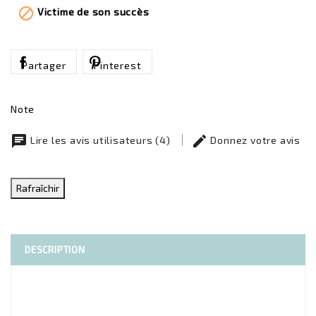

Victime de son succès
Partager
Pinterest
Note
chat
edit
Lire les avis utilisateurs (4)
Donnez votre avis
DESCRIPTION