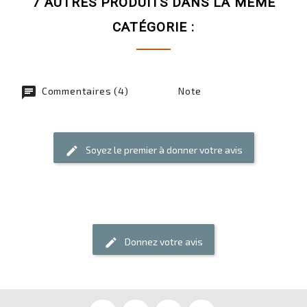
7 AUTRES PRODUITS DANS LA MÊME
CATÉGORIE :
chat
Commentaires (4)
Note
Soyez le premier à donner votre avis
edit
Donnez votre avis
edit