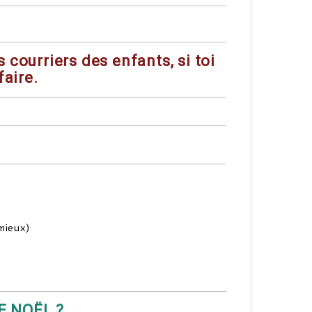
s courriers des enfants, si toi
faire.
 mieux)
E NOËL ?