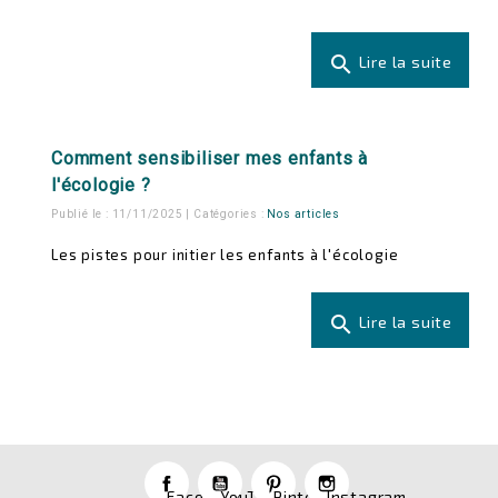
search
Lire la suite
Comment sensibiliser mes enfants à
l'écologie ?
Publié le : 11/11/2025 | Catégories :
Nos articles
Les pistes pour initier les enfants à l'écologie
search
Lire la suite
Facebook
YouTube
Pinterest
Instagram